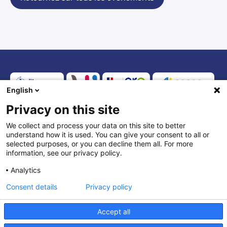
English
Privacy on this site
Ségur du numérique en Île-de-France.
We collect and process your data on this site to better
understand how it is used. You can give your consent to all or
© Copyright 2026
selected purposes, or you can decline them all. For more
information, see our privacy policy.
Accessibilité : partiellement conforme
Analytics
Mentions légales
Consent details
Privacy policy
eLearning Ségur
Accept all