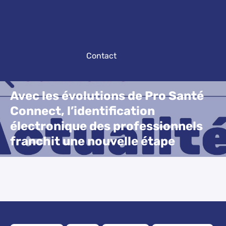
Contact
Avec les évolutions de Pro Santé
Connect, l’identification
électronique des professionnels
franchit une nouvelle étape